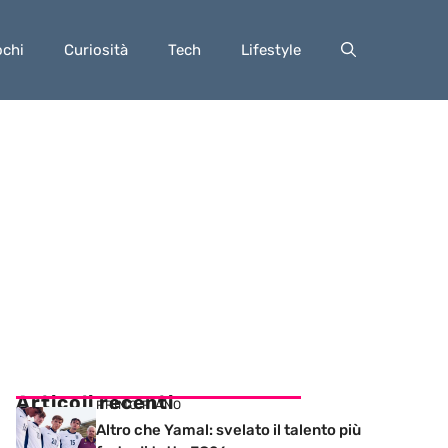
ochi
Curiosità
Tech
Lifestyle
Articoli recenti
PRIMO PIANO
Altro che Yamal: svelato il talento più