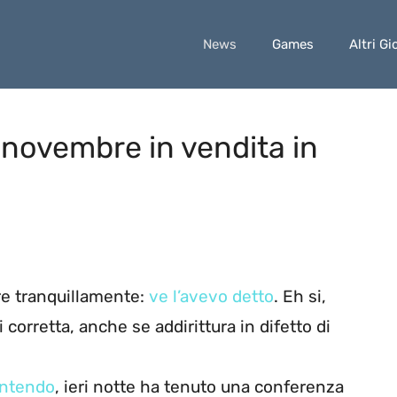
News
Games
Altri Gi
 novembre in vendita in
ire tranquillamente:
ve l’avevo detto
. Eh si,
corretta, anche se addirittura in difetto di
intendo
, ieri notte ha tenuto una conferenza