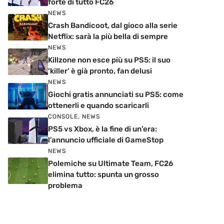
forte di tutto FC26
NEWS
Crash Bandicoot, dal gioco alla serie
Netflix: sarà la più bella di sempre
NEWS
Killzone non esce più su PS5: il suo
‘killer’ è già pronto, fan delusi
NEWS
Giochi gratis annunciati su PS5: come
ottenerli e quando scaricarli
CONSOLE
,
NEWS
PS5 vs Xbox, è la fine di un’era:
l’annuncio ufficiale di GameStop
NEWS
Polemiche su Ultimate Team, FC26
elimina tutto: spunta un grosso
problema