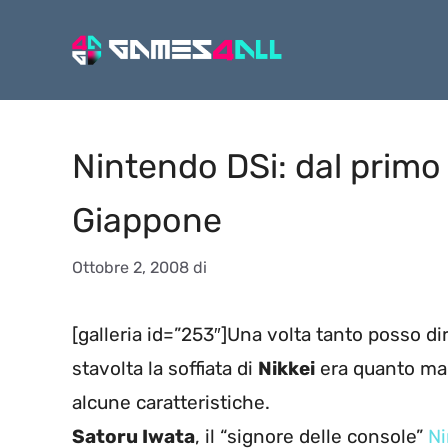
Vai
al
contenuto
Nintendo DSi: dal primo
Giappone
Ottobre 2, 2008
di
[galleria id=”253″]Una volta tanto posso d
stavolta la soffiata di
Nikkei
era quanto mai 
alcune caratteristiche.
Satoru Iwata
, il “signore delle console”
N