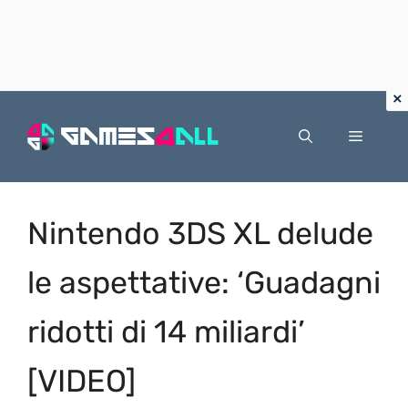
Vai
al
Menu
contenuto
Nintendo 3DS XL delude
le aspettative: ‘Guadagni
ridotti di 14 miliardi’
[VIDEO]