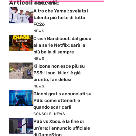
Articoli recenti
PRIMO PIANO
Altro che Yamal: svelato il
talento più forte di tutto
FC26
NEWS
Crash Bandicoot, dal gioco
alla serie Netflix: sarà la
più bella di sempre
NEWS
Killzone non esce più su
PS5: il suo ‘killer’ è già
pronto, fan delusi
NEWS
Giochi gratis annunciati su
PS5: come ottenerli e
quando scaricarli
CONSOLE
,
NEWS
PS5 vs Xbox, è la fine di
un’era: l’annuncio ufficiale
di GameStop