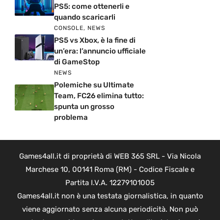
PS5: come ottenerli e
quando scaricarli
CONSOLE
,
NEWS
PS5 vs Xbox, è la fine di
un’era: l’annuncio ufficiale
di GameStop
NEWS
Polemiche su Ultimate
Team, FC26 elimina tutto:
spunta un grosso
problema
Games4all.it di proprietà di WEB 365 SRL - Via Nicola
Marchese 10, 00141 Roma (RM) - Codice Fiscale e
Partita I.V.A. 12279101005
Games4all.it non è una testata giornalistica, in quanto
viene aggiornato senza alcuna periodicità. Non può