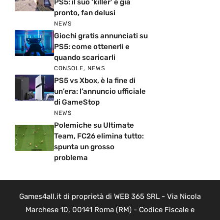
PS5: il suo ‘killer’ è già
pronto, fan delusi
NEWS
Giochi gratis annunciati su
PS5: come ottenerli e
quando scaricarli
CONSOLE
,
NEWS
PS5 vs Xbox, è la fine di
un’era: l’annuncio ufficiale
di GameStop
NEWS
Polemiche su Ultimate
Team, FC26 elimina tutto:
spunta un grosso
problema
Games4all.it di proprietà di WEB 365 SRL - Via Nicola
Marchese 10, 00141 Roma (RM) - Codice Fiscale e