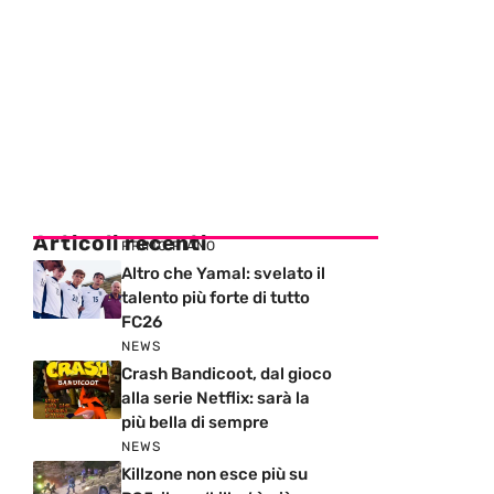
Articoli recenti
PRIMO PIANO
Altro che Yamal: svelato il
talento più forte di tutto
FC26
NEWS
Crash Bandicoot, dal gioco
alla serie Netflix: sarà la
più bella di sempre
NEWS
Killzone non esce più su