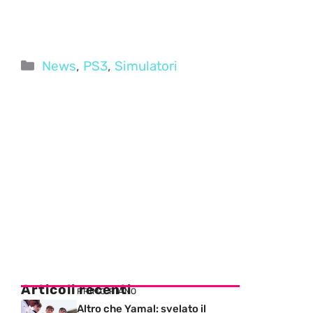
Categorie
News
,
PS3
,
Simulatori
Articoli recenti
PRIMO PIANO
Altro che Yamal: svelato il