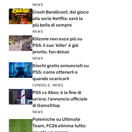
NEWS
Crash Bandicoot, dal gioco
alla serie Netflix: sarà la
più bella di sempre
NEWS
Killzone non esce più su
PS5: il suo ‘killer’ è già
pronto, fan delusi
NEWS
Giochi gratis annunciati su
PS5: come ottenerli e
quando scaricarli
CONSOLE
,
NEWS
PS5 vs Xbox, è la fine di
un’era: l’annuncio ufficiale
di GameStop
NEWS
Polemiche su Ultimate
Team, FC26 elimina tutto: