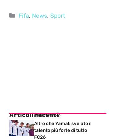
Categorie
Fifa
,
News
,
Sport
Articoli recenti
PRIMO PIANO
Altro che Yamal: svelato il
talento più forte di tutto
FC26