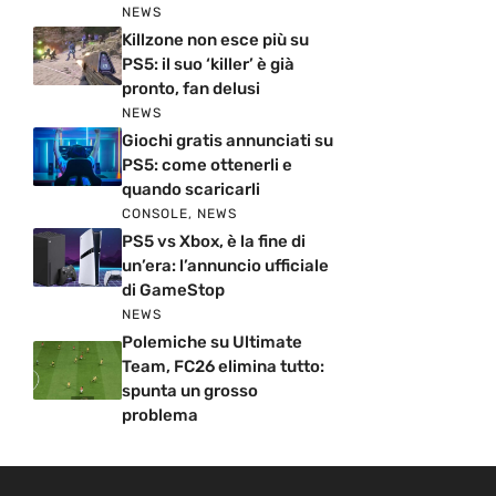
NEWS
Killzone non esce più su
PS5: il suo ‘killer’ è già
pronto, fan delusi
NEWS
Giochi gratis annunciati su
PS5: come ottenerli e
quando scaricarli
CONSOLE
,
NEWS
PS5 vs Xbox, è la fine di
un’era: l’annuncio ufficiale
di GameStop
NEWS
Polemiche su Ultimate
Team, FC26 elimina tutto:
spunta un grosso
problema