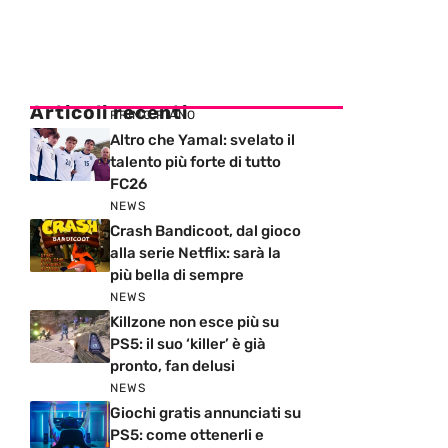
Articoli recenti
PRIMO PIANO
Altro che Yamal: svelato il
talento più forte di tutto
FC26
NEWS
Crash Bandicoot, dal gioco
alla serie Netflix: sarà la
più bella di sempre
NEWS
Killzone non esce più su
PS5: il suo ‘killer’ è già
pronto, fan delusi
NEWS
Giochi gratis annunciati su
PS5: come ottenerli e