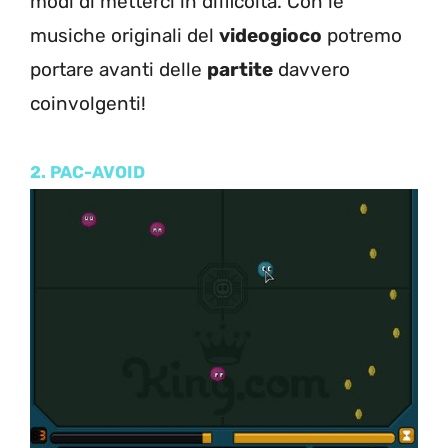
modi di metterci in difficoltà. Con le
musiche originali del
videogioco
potremo
portare avanti delle
partite
davvero
coinvolgenti!
2. PAC-AVOID