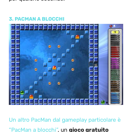
3. PACMAN A BLOCCHI
Un altro PacMan dal gameplay particolare è
“PacMan a blocchi”
, un
gioco gratuito