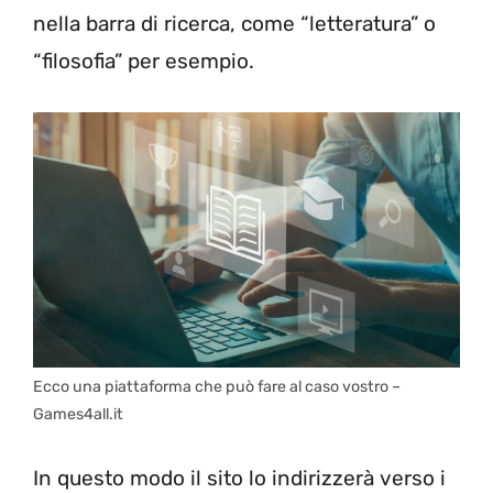
nella barra di ricerca, come “letteratura” o
“filosofia” per esempio.
Ecco una piattaforma che può fare al caso vostro –
Games4all.it
In questo modo il sito lo indirizzerà verso i