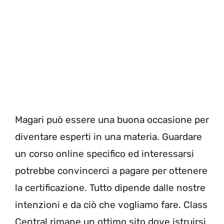
Magari può essere una buona occasione per
diventare esperti in una materia. Guardare
un corso online specifico ed interessarsi
potrebbe convincerci a pagare per ottenere
la certificazione. Tutto dipende dalle nostre
intenzioni e da ciò che vogliamo fare. Class
Central rimane un ottimo sito dove istruirsi