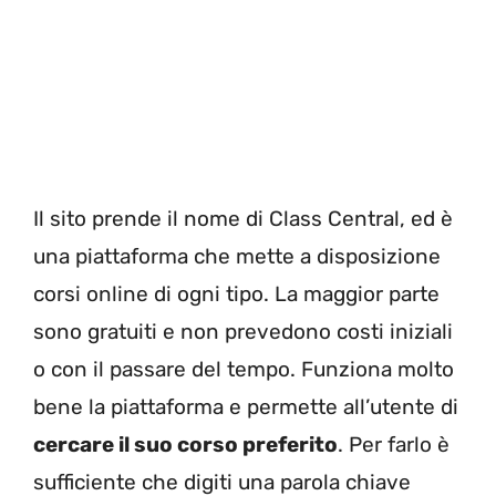
Il sito prende il nome di Class Central, ed è
una piattaforma che mette a disposizione
corsi online di ogni tipo. La maggior parte
sono gratuiti e non prevedono costi iniziali
o con il passare del tempo. Funziona molto
bene la piattaforma e permette all’utente di
cercare il suo corso preferito
. Per farlo è
sufficiente che digiti una parola chiave