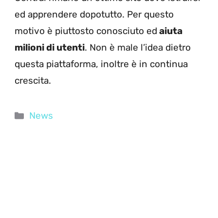
ed apprendere dopotutto. Per questo
motivo è piuttosto conosciuto ed
aiuta
milioni di utenti
. Non è male l’idea dietro
questa piattaforma, inoltre è in continua
crescita.
Categorie
News