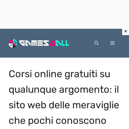
Vai
al
Menu
contenuto
Corsi online gratuiti su
qualunque argomento: il
sito web delle meraviglie
che pochi conoscono