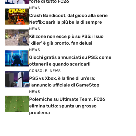
forte di tutto FC26
NEWS
Crash Bandicoot, dal gioco alla serie
Netflix: sarà la più bella di sempre
NEWS
Killzone non esce più su PS5: il suo
‘killer’ è già pronto, fan delusi
NEWS
Giochi gratis annunciati su PS5: come
ottenerli e quando scaricarli
CONSOLE
,
NEWS
PS5 vs Xbox, è la fine di un’era:
l’annuncio ufficiale di GameStop
NEWS
Polemiche su Ultimate Team, FC26
elimina tutto: spunta un grosso
problema