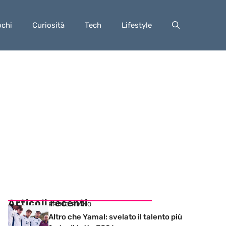
ochi
Curiosità
Tech
Lifestyle
Articoli recenti
PRIMO PIANO
Altro che Yamal: svelato il talento più