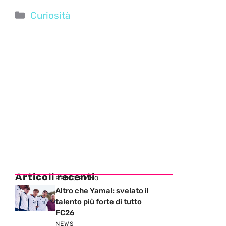
Categorie
Curiosità
Articoli recenti
PRIMO PIANO
Altro che Yamal: svelato il
talento più forte di tutto
FC26
NEWS