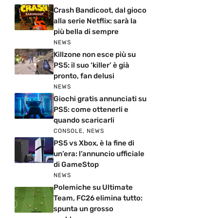
Crash Bandicoot, dal gioco
alla serie Netflix: sarà la
più bella di sempre
NEWS
Killzone non esce più su
PS5: il suo ‘killer’ è già
pronto, fan delusi
NEWS
Giochi gratis annunciati su
PS5: come ottenerli e
quando scaricarli
CONSOLE
,
NEWS
PS5 vs Xbox, è la fine di
un’era: l’annuncio ufficiale
di GameStop
NEWS
Polemiche su Ultimate
Team, FC26 elimina tutto:
spunta un grosso