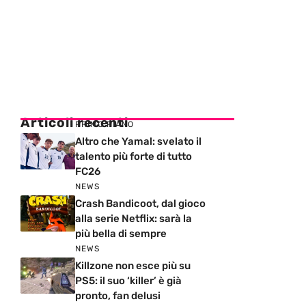
Articoli recenti
PRIMO PIANO
Altro che Yamal: svelato il
talento più forte di tutto
FC26
NEWS
Crash Bandicoot, dal gioco
alla serie Netflix: sarà la
più bella di sempre
NEWS
Killzone non esce più su
PS5: il suo ‘killer’ è già
pronto, fan delusi