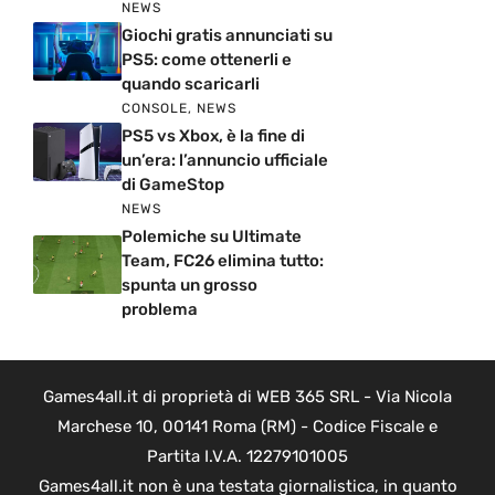
NEWS
Giochi gratis annunciati su
PS5: come ottenerli e
quando scaricarli
CONSOLE
,
NEWS
PS5 vs Xbox, è la fine di
un’era: l’annuncio ufficiale
di GameStop
NEWS
Polemiche su Ultimate
Team, FC26 elimina tutto:
spunta un grosso
problema
Games4all.it di proprietà di WEB 365 SRL - Via Nicola
Marchese 10, 00141 Roma (RM) - Codice Fiscale e
Partita I.V.A. 12279101005
Games4all.it non è una testata giornalistica, in quanto