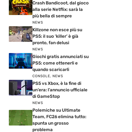
Crash Bandicoot, dal gioco
alla serie Netflix: sarà la
più bella di sempre
NEWS
Killzone non esce più su
PS5: il suo ‘killer’ è già
pronto, fan delusi
NEWS
Giochi gratis annunciati su
PS5: come ottenerli e
quando scaricarli
CONSOLE
,
NEWS
PS5 vs Xbox, è la fine di
un’era: l’annuncio ufficiale
di GameStop
NEWS
Polemiche su Ultimate
Team, FC26 elimina tutto:
spunta un grosso
problema