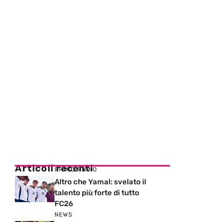
Articoli recenti
PRIMO PIANO
Altro che Yamal: svelato il
talento più forte di tutto
FC26
NEWS