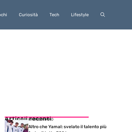
ochi
Curiosità
Tech
Lifestyle
Articoli recenti
PRIMO PIANO
Altro che Yamal: svelato il talento più