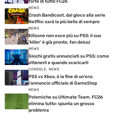
forte di tutto FC26
NEWS
Crash Bandicoot, dal gioco alla serie
Netflix: sarà la più bella di sempre
NEWS
Killzone non esce più su PS5: il suo
‘killer’ è già pronto, fan delusi
NEWS
Giochi gratis annunciati su PS5: come
ottenerli e quando scaricarli
CONSOLE
,
NEWS
PS5 vs Xbox, è la fine di un’era:
l’annuncio ufficiale di GameStop
NEWS
Polemiche su Ultimate Team, FC26
elimina tutto: spunta un grosso
problema