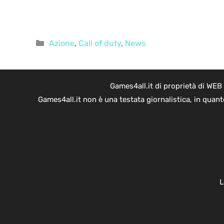
Categorie
Azione
,
Call of duty
,
News
Games4all.it di proprietà di WEB
Games4all.it non è una testata giornalistica, in quan
L