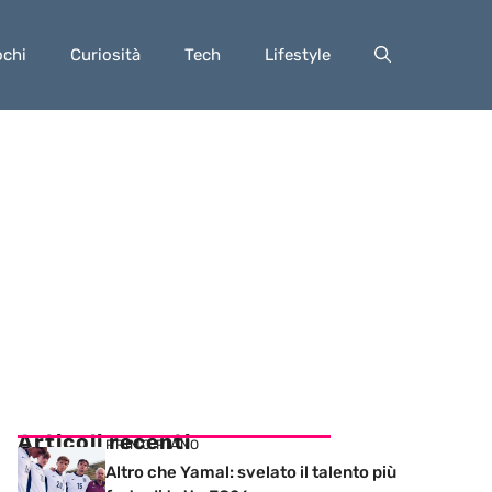
ochi
Curiosità
Tech
Lifestyle
Articoli recenti
PRIMO PIANO
Altro che Yamal: svelato il talento più