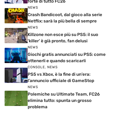
forte di tutto FC26
NEWS
Crash Bandicoot, dal gioco alla serie
Netflix: sarà la più bella di sempre
NEWS
Killzone non esce più su PS5: il suo
‘killer’ è già pronto, fan delusi
NEWS
Giochi gratis annunciati su PS5: come
ottenerli e quando scaricarli
CONSOLE
,
NEWS
PS5 vs Xbox, è la fine di un’era:
l’annuncio ufficiale di GameStop
NEWS
Polemiche su Ultimate Team, FC26
elimina tutto: spunta un grosso
problema