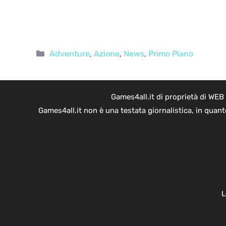
Categorie
Adventure
,
Azione
,
News
,
Primo Piano
Games4all.it di proprietà di WEB
Games4all.it non è una testata giornalistica, in quan
L