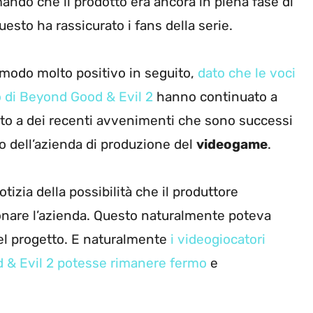
mando che il prodotto era ancora in piena fase di
esto ha rassicurato i fans della serie.
modo molto positivo in seguito,
dato che le voci
o di Beyond Good & Evil 2
hanno continuato a
uito a dei recenti avvenimenti che sono successi
no dell’azienda di produzione del
videogame
.
tizia della possibilità che il produttore
onare l’azienda. Questo naturalmente poteva
 del progetto. E naturalmente
i videogiocatori
 & Evil 2 potesse rimanere fermo
e