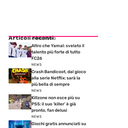
Articoli recenti
PRIMO PIANO
Altro che Yamal: svelato il
talento più forte di tutto
FC26
NEWS
Crash Bandicoot, dal gioco
alla serie Netflix: sarà la
più bella di sempre
NEWS
Killzone non esce più su
PS5: il suo ‘killer’ è già
pronto, fan delusi
NEWS
Giochi gratis annunciati su