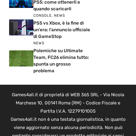
PS5: come ottenerli e
quando scaricarli
CONSOLE
,
NEWS
PS5 vs Xbox, è la fine di
un’era: l’annuncio ufficiale
di GameStop
NEWS
Polemiche su Ultimate
Team, FC26 elimina tutto:
spunta un grosso
problema
Games4all.it di proprietà di WEB 365 SRL - Via Nicola
Marchese 10, 00141 Roma (RM) - Codice Fiscale e
Partita I.V.A. 12279101005
Games4all.it non è una testata giornalistica, in quanto
viene aggiornato senza alcuna periodicità. Non può
pertanto considerarsi un prodotto editoriale ai sensi