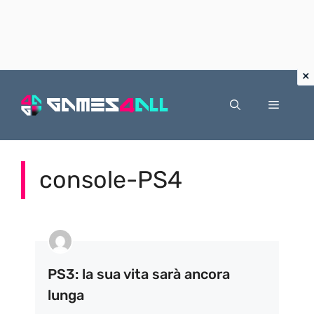
Vai
al
Menu
contenuto
console-PS4
PS3: la sua vita sarà ancora
lunga