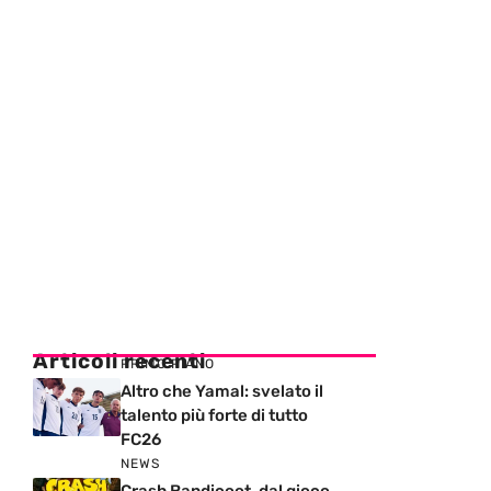
Articoli recenti
PRIMO PIANO
Altro che Yamal: svelato il
talento più forte di tutto
FC26
NEWS