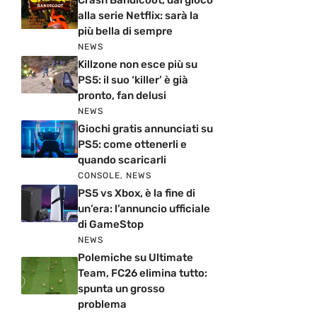
Crash Bandicoot, dal gioco
alla serie Netflix: sarà la
più bella di sempre
NEWS
Killzone non esce più su
PS5: il suo ‘killer’ è già
pronto, fan delusi
NEWS
Giochi gratis annunciati su
PS5: come ottenerli e
quando scaricarli
CONSOLE
,
NEWS
PS5 vs Xbox, è la fine di
un’era: l’annuncio ufficiale
di GameStop
NEWS
Polemiche su Ultimate
Team, FC26 elimina tutto:
spunta un grosso
problema