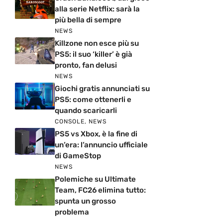
alla serie Netflix: sarà la
più bella di sempre
NEWS
Killzone non esce più su
PS5: il suo ‘killer’ è già
pronto, fan delusi
NEWS
Giochi gratis annunciati su
PS5: come ottenerli e
quando scaricarli
CONSOLE
,
NEWS
PS5 vs Xbox, è la fine di
un’era: l’annuncio ufficiale
di GameStop
NEWS
Polemiche su Ultimate
Team, FC26 elimina tutto:
spunta un grosso
problema