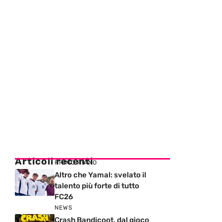
Articoli recenti
PRIMO PIANO
Altro che Yamal: svelato il
talento più forte di tutto
FC26
NEWS
Crash Bandicoot, dal gioco