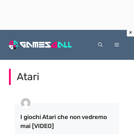
Vai
al
Menu
contenuto
Atari
I giochi Atari che non vedremo
mai [VIDEO]