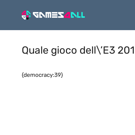
Vai
al
contenuto
Quale gioco dell\’E3 2012
{democracy:39}