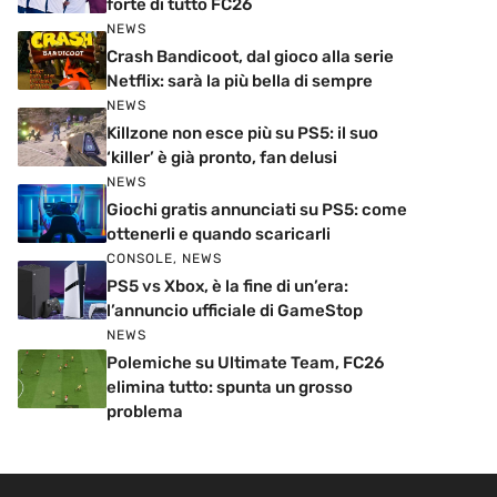
forte di tutto FC26
NEWS
Crash Bandicoot, dal gioco alla serie
Netflix: sarà la più bella di sempre
NEWS
Killzone non esce più su PS5: il suo
‘killer’ è già pronto, fan delusi
NEWS
Giochi gratis annunciati su PS5: come
ottenerli e quando scaricarli
CONSOLE
,
NEWS
PS5 vs Xbox, è la fine di un’era:
l’annuncio ufficiale di GameStop
NEWS
Polemiche su Ultimate Team, FC26
elimina tutto: spunta un grosso
problema