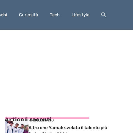
ochi
Curiosità
Tech
Lifestyle
Articoli recenti
PRIMO PIANO
Altro che Yamal: svelato il talento più