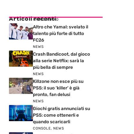
Articoli recenti
PRIMO PIANO
Altro che Yamal: svelato il
talento più forte di tutto
FC26
NEWS
Crash Bandicoot, dal gioco
alla serie Netflix: sarà la
più bella di sempre
NEWS
Killzone non esce più su
PS5: il suo ‘killer’ è già
pronto, fan delusi
NEWS
Giochi gratis annunciati su
PS5: come ottenerli e
quando scaricarli
CONSOLE
,
NEWS