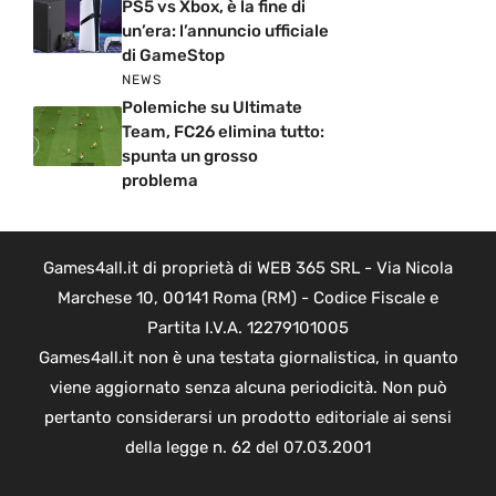
PS5 vs Xbox, è la fine di
un’era: l’annuncio ufficiale
di GameStop
NEWS
Polemiche su Ultimate
Team, FC26 elimina tutto:
spunta un grosso
problema
Games4all.it di proprietà di WEB 365 SRL - Via Nicola
Marchese 10, 00141 Roma (RM) - Codice Fiscale e
Partita I.V.A. 12279101005
Games4all.it non è una testata giornalistica, in quanto
viene aggiornato senza alcuna periodicità. Non può
pertanto considerarsi un prodotto editoriale ai sensi
della legge n. 62 del 07.03.2001