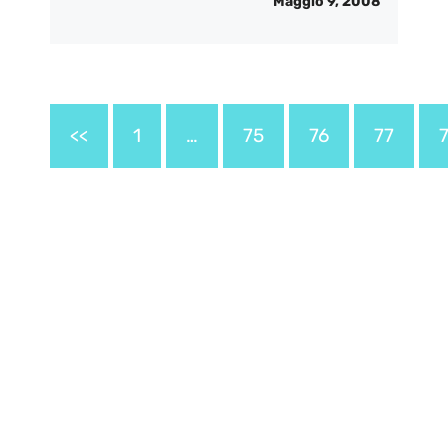
Maggio 9, 2008
<<
1
…
75
76
77