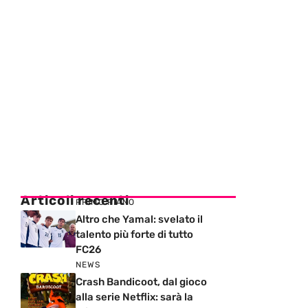
Articoli recenti
PRIMO PIANO
Altro che Yamal: svelato il
talento più forte di tutto
FC26
NEWS
Crash Bandicoot, dal gioco
alla serie Netflix: sarà la