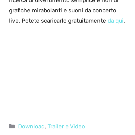
ricerca di divertimento semplice e non di
grafiche mirabolanti e suoni da concerto
live. Potete scaricarlo gratuitamente
da qui
.
Categorie
Download
,
Trailer e Video