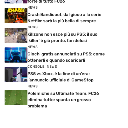
forte di tutto FC26
NEWS
Crash Bandicoot, dal gioco alla serie
Netflix: sarà la più bella di sempre
NEWS
Killzone non esce più su PS5: il suo
‘killer’ è già pronto, fan delusi
NEWS
Giochi gratis annunciati su PS5: come
ottenerli e quando scaricarli
CONSOLE
,
NEWS
PS5 vs Xbox, è la fine di un’era:
l’annuncio ufficiale di GameStop
NEWS
Polemiche su Ultimate Team, FC26
elimina tutto: spunta un grosso
problema