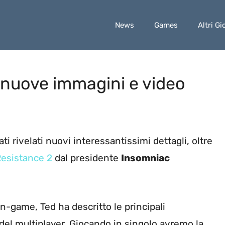
News
Games
Altri Gi
 nuove immagini e video
ti rivelati nuovi interessantissimi dettagli, oltre
esistance 2
dal presidente
Insomniac
n-game, Ted ha descritto le principali
del multiplayer. Giocando in singolo avremo la