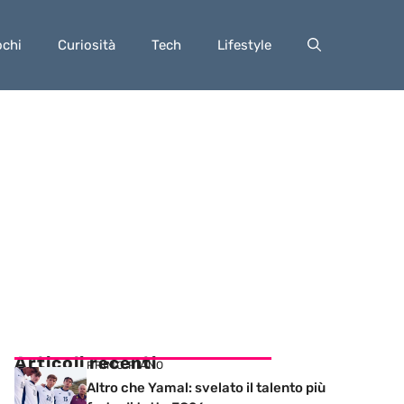
ochi
Curiosità
Tech
Lifestyle
Articoli recenti
PRIMO PIANO
Altro che Yamal: svelato il talento più