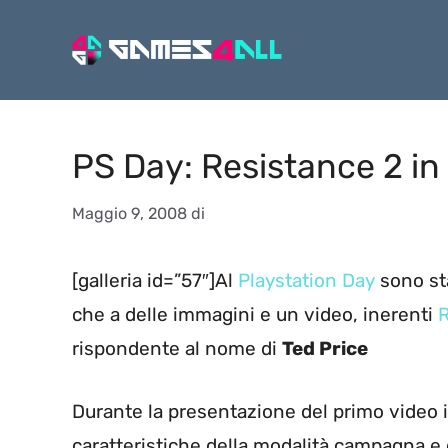
Vai
al
contenuto
PS Day: Resistance 2 in
Maggio 9, 2008
di
[galleria id=”57″]Al
Playstation Day
sono sta
che a delle immagini e un video, inerenti
R
rispondente al nome di
Ted Price
Durante la presentazione del primo video i
caratteristiche della modalità campagna e 