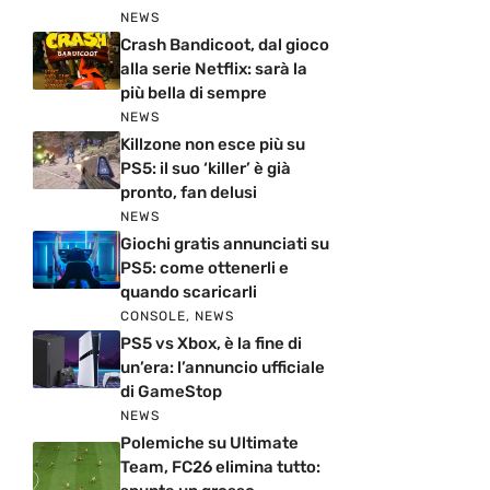
NEWS
Crash Bandicoot, dal gioco
alla serie Netflix: sarà la
più bella di sempre
NEWS
Killzone non esce più su
PS5: il suo ‘killer’ è già
pronto, fan delusi
NEWS
Giochi gratis annunciati su
PS5: come ottenerli e
quando scaricarli
CONSOLE
,
NEWS
PS5 vs Xbox, è la fine di
un’era: l’annuncio ufficiale
di GameStop
NEWS
Polemiche su Ultimate
Team, FC26 elimina tutto: