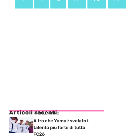
Articoli recenti
PRIMO PIANO
Altro che Yamal: svelato il
talento più forte di tutto
FC26