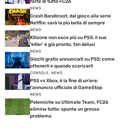
forte di tutto FC26
NEWS
Crash Bandicoot, dal gioco alla serie
Netflix: sarà la più bella di sempre
NEWS
Killzone non esce più su PS5: il suo
‘killer’ è già pronto, fan delusi
NEWS
Giochi gratis annunciati su PS5: come
ottenerli e quando scaricarli
CONSOLE
,
NEWS
PS5 vs Xbox, è la fine di un’era:
l’annuncio ufficiale di GameStop
NEWS
Polemiche su Ultimate Team, FC26
elimina tutto: spunta un grosso
problema