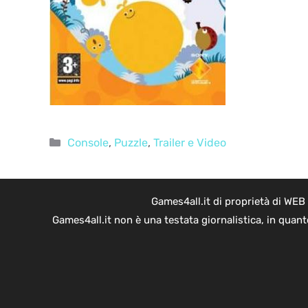
Categorie
Console
,
Puzzle
,
Trailer e Video
Games4all.it di proprietà di WEB
Games4all.it non è una testata giornalistica, in quan