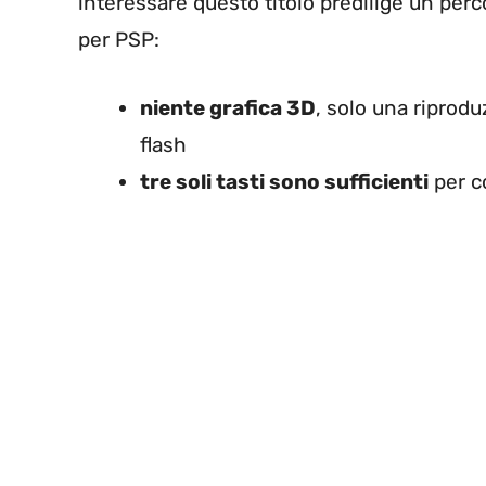
interessare questo titolo predilige un per
per PSP:
niente grafica 3D
, solo una riprod
flash
tre soli tasti sono sufficienti
per c