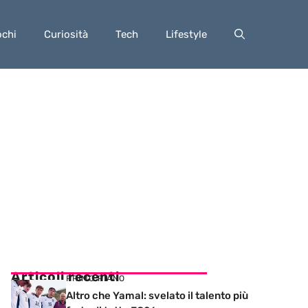
ochi
Curiosità
Tech
Lifestyle
Articoli recenti
PRIMO PIANO
Altro che Yamal: svelato il talento più