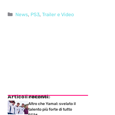
Categorie
News
,
PS3
,
Trailer e Video
Articoli recenti
PRIMO PIANO
Altro che Yamal: svelato il
talento più forte di tutto