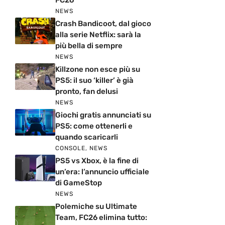
FC26
NEWS
Crash Bandicoot, dal gioco
alla serie Netflix: sarà la
più bella di sempre
NEWS
Killzone non esce più su
PS5: il suo ‘killer’ è già
pronto, fan delusi
NEWS
Giochi gratis annunciati su
PS5: come ottenerli e
quando scaricarli
CONSOLE
,
NEWS
PS5 vs Xbox, è la fine di
un’era: l’annuncio ufficiale
di GameStop
NEWS
Polemiche su Ultimate
Team, FC26 elimina tutto: