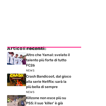
Articoli recenti
PRIMO PIANO
Altro che Yamal: svelato il
talento più forte di tutto
FC26
NEWS
Crash Bandicoot, dal gioco
alla serie Netflix: sarà la
più bella di sempre
NEWS
Killzone non esce più su
PS5: il suo ‘killer’ è già