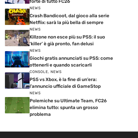
forte di tutto FC26
NEWS
Crash Bandicoot, dal gioco alla serie
Netflix: sarà la più bella di sempre
NEWS
Killzone non esce più su PS5: il suo
‘killer’ è già pronto, fan delusi
NEWS
Giochi gratis annunciati su PS5: come
ottenerli e quando scaricarli
CONSOLE
,
NEWS
PS5 vs Xbox, è la fine di un’era:
l’annuncio ufficiale di GameStop
NEWS
Polemiche su Ultimate Team, FC26
elimina tutto: spunta un grosso
problema