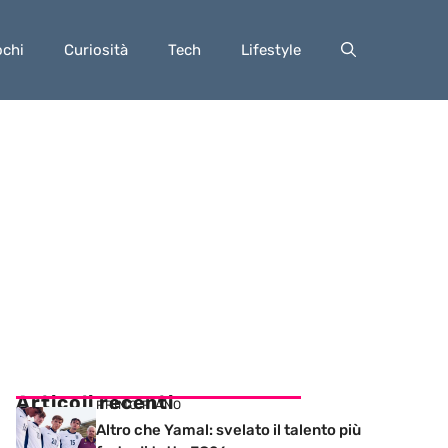
ochi
Curiosità
Tech
Lifestyle
Articoli recenti
PRIMO PIANO
Altro che Yamal: svelato il talento più