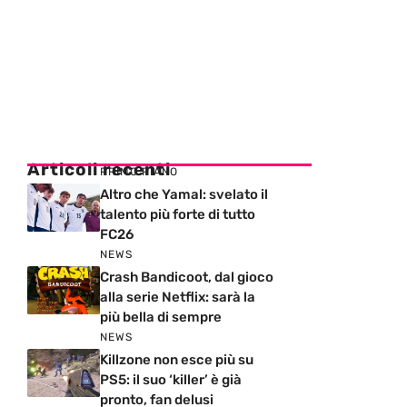
Articoli recenti
PRIMO PIANO
Altro che Yamal: svelato il
talento più forte di tutto
FC26
NEWS
Crash Bandicoot, dal gioco
alla serie Netflix: sarà la
più bella di sempre
NEWS
Killzone non esce più su
PS5: il suo ‘killer’ è già
pronto, fan delusi