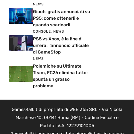
NEWS
Giochi gratis annunciati su
PS5: come ottenerli e
quando scaricarli
CONSOLE
,
NEWS
PS5 vs Xbox, è la fine di
un’era: l’annuncio ufficiale
di GameStop
NEWS
Polemiche su Ultimate
Team, FC26 elimina tutto:
spunta un grosso
problema
Games4all.it di proprietà di WEB 365 SRL - Via Nicola
Marchese 10, 00141 Roma (RM) - Codice Fiscale e
Partita I.V.A. 12279101005
Games4all.it non è una testata giornalistica, in quanto