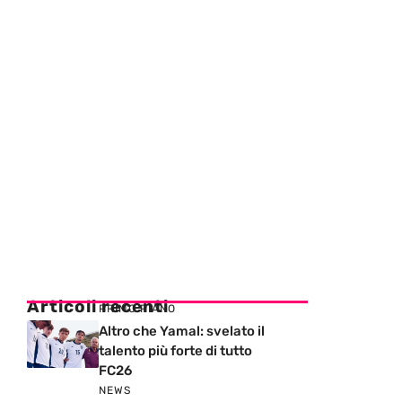
Articoli recenti
PRIMO PIANO
Altro che Yamal: svelato il
talento più forte di tutto
FC26
NEWS