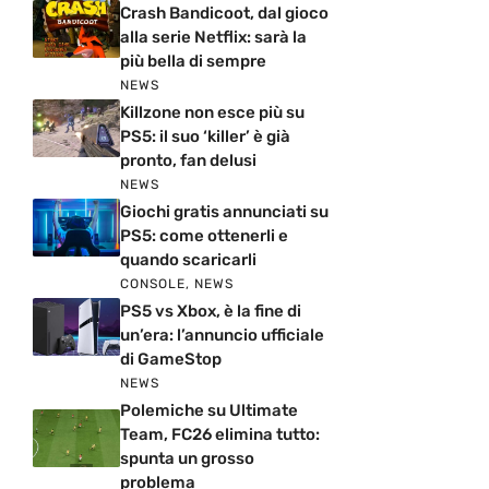
Crash Bandicoot, dal gioco
alla serie Netflix: sarà la
più bella di sempre
NEWS
Killzone non esce più su
PS5: il suo ‘killer’ è già
pronto, fan delusi
NEWS
Giochi gratis annunciati su
PS5: come ottenerli e
quando scaricarli
CONSOLE
,
NEWS
PS5 vs Xbox, è la fine di
un’era: l’annuncio ufficiale
di GameStop
NEWS
Polemiche su Ultimate
Team, FC26 elimina tutto:
spunta un grosso
problema