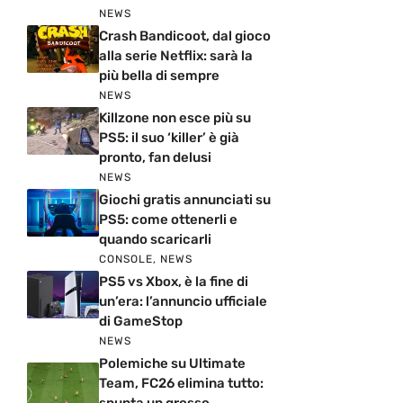
NEWS
Crash Bandicoot, dal gioco
alla serie Netflix: sarà la
più bella di sempre
NEWS
Killzone non esce più su
PS5: il suo ‘killer’ è già
pronto, fan delusi
NEWS
Giochi gratis annunciati su
PS5: come ottenerli e
quando scaricarli
CONSOLE
,
NEWS
PS5 vs Xbox, è la fine di
un’era: l’annuncio ufficiale
di GameStop
NEWS
Polemiche su Ultimate
Team, FC26 elimina tutto:
spunta un grosso