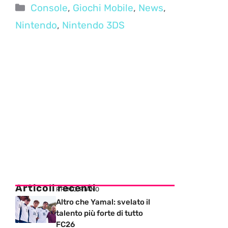
Categorie
Console
,
Giochi Mobile
,
News
,
Nintendo
,
Nintendo 3DS
Articoli recenti
PRIMO PIANO
Altro che Yamal: svelato il
talento più forte di tutto
FC26