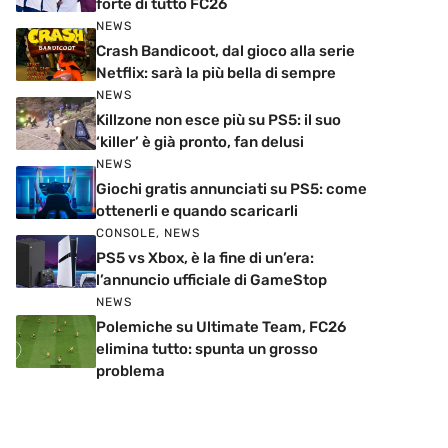
forte di tutto FC26
NEWS
Crash Bandicoot, dal gioco alla serie
Netflix: sarà la più bella di sempre
NEWS
Killzone non esce più su PS5: il suo
‘killer’ è già pronto, fan delusi
NEWS
Giochi gratis annunciati su PS5: come
ottenerli e quando scaricarli
CONSOLE
,
NEWS
PS5 vs Xbox, è la fine di un’era:
l’annuncio ufficiale di GameStop
NEWS
Polemiche su Ultimate Team, FC26
elimina tutto: spunta un grosso
problema