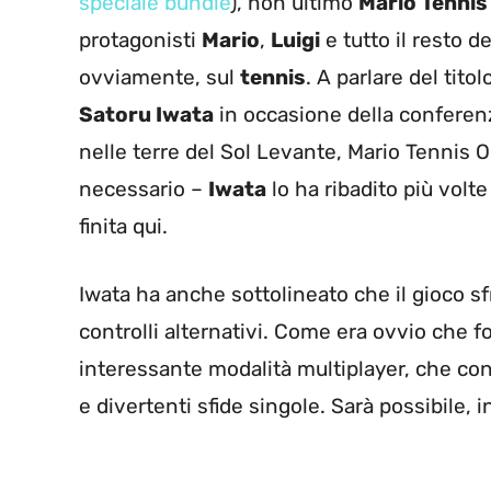
speciale bundle
), non ultimo
Mario Tennis
protagonisti
Mario
,
Luigi
e tutto il resto d
ovviamente, sul
tennis
. A parlare del tito
Satoru Iwata
in occasione della confere
nelle terre del Sol Levante, Mario Tennis O
necessario –
Iwata
lo ha ribadito più volte
finita qui.
Iwata ha anche sottolineato che il gioco sf
controlli alternativi. Come era ovvio che fos
interessante modalità multiplayer, che con
e divertenti sfide singole. Sarà possibile, i