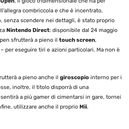
 Open
, il gioco tridimensionale che ha per
ell’allegra combriccola e che è incentrato,
lo, senza scendere nei dettagli, è stato proprio
nza
Nintendo Direct
: disponibile dal 24 maggio
pen sfrutterà a pieno il
touch screen
,
 – per eseguire tiri e azioni particolari. Ma non è
rutterà a pieno anche il
giroscopio
interno per i
se, inoltre, il titolo disporrà di una
sentirà a più gamer di cimentarsi in gare, tornei
nfine, utilizzare anche il proprio
Mii
.