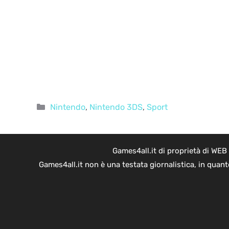
Categorie
Nintendo
,
Nintendo 3DS
,
Sport
Games4all.it di proprietà di WEB
Games4all.it non è una testata giornalistica, in quan