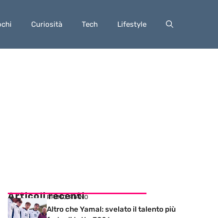
ochi
Curiosità
Tech
Lifestyle
Articoli recenti
PRIMO PIANO
Altro che Yamal: svelato il talento più