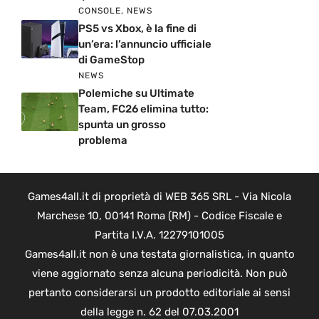
CONSOLE
,
NEWS
PS5 vs Xbox, è la fine di
un’era: l’annuncio ufficiale
di GameStop
NEWS
Polemiche su Ultimate
Team, FC26 elimina tutto:
spunta un grosso
problema
Games4all.it di proprietà di WEB 365 SRL - Via Nicola
Marchese 10, 00141 Roma (RM) - Codice Fiscale e
Partita I.V.A. 12279101005
Games4all.it non è una testata giornalistica, in quanto
viene aggiornato senza alcuna periodicità. Non può
pertanto considerarsi un prodotto editoriale ai sensi
della legge n. 62 del 07.03.2001