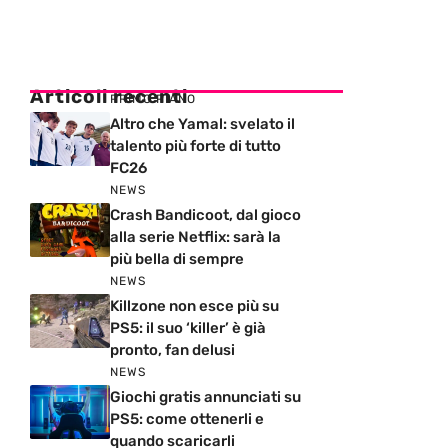
Articoli recenti
PRIMO PIANO
Altro che Yamal: svelato il
talento più forte di tutto
FC26
NEWS
Crash Bandicoot, dal gioco
alla serie Netflix: sarà la
più bella di sempre
NEWS
Killzone non esce più su
PS5: il suo ‘killer’ è già
pronto, fan delusi
NEWS
Giochi gratis annunciati su
PS5: come ottenerli e
quando scaricarli