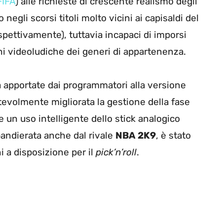
FIFA
) alle richieste di crescente realismo degli
egli scorsi titoli molto vicini ai capisaldi del
ispettivamente), tuttavia incapaci di imporsi
ni videoludiche dei generi di appartenenza.
vità apportate dai programmatori alla versione
otevolmente migliorata la gestione della fase
te un uso intelligente dello stick analogico
bandierata anche dal rivale
NBA 2K9
, è stato
i a disposizione per il
pick’n’roll
.