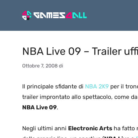
Vai
al
contenuto
NBA Live 09 – Trailer uff
Ottobre 7, 2008
di
Il principale sfidante di
NBA 2K9
per il tro
trailer improntato allo spettacolo, come d
NBA Live 09
.
Negli ultimi anni
Electronic Arts
ha fatto 