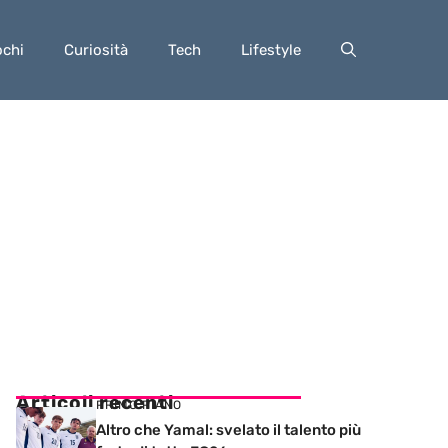
ochi
Curiosità
Tech
Lifestyle
Articoli recenti
PRIMO PIANO
Altro che Yamal: svelato il talento più