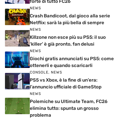
forte di tutto FC26
NEWS
Crash Bandicoot, dal gioco alla serie
Netflix: sarà la più bella di sempre
NEWS
Killzone non esce più su PS5: il suo
‘killer’ è già pronto, fan delusi
NEWS
Giochi gratis annunciati su PS5: come
ottenerli e quando scaricarli
CONSOLE
,
NEWS
PS5 vs Xbox, è la fine di un’era:
l’annuncio ufficiale di GameStop
NEWS
Polemiche su Ultimate Team, FC26
elimina tutto: spunta un grosso
problema