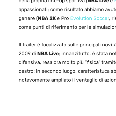
della propria line-up sportiva (
NBA Live
e
appassionati; come risultato abbiamo avuto n
genere (
NBA 2K
e Pro
Evolution Soccer
, r
come punti di riferimento per le simulazio
Il trailer è focalizzato sulle principali no
2009 di
NBA Live
; innanzitutto, è stata n
difensiva, resa ora molto più “fisica” trami
destro; in secondo luogo, caratteristuca s
notevomente ampliato il ventaglio di azion