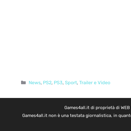
Categorie
News
,
PS2
,
PS3
,
Sport
,
Trailer e Video
Games4all.it di proprietà di WEB
Games4all.it non è una testata giornalistica, in quan