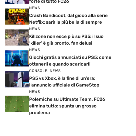
forte di tutto FC26
NEWS
Crash Bandicoot, dal gioco alla serie
Netflix: sarà la più bella di sempre
NEWS
Killzone non esce più su PS5: il suo
‘killer’ è già pronto, fan delusi
NEWS
Giochi gratis annunciati su PS5: come
ottenerli e quando scaricarli
CONSOLE
,
NEWS
PS5 vs Xbox, è la fine di un’era:
l’annuncio ufficiale di GameStop
NEWS
Polemiche su Ultimate Team, FC26
elimina tutto: spunta un grosso
problema