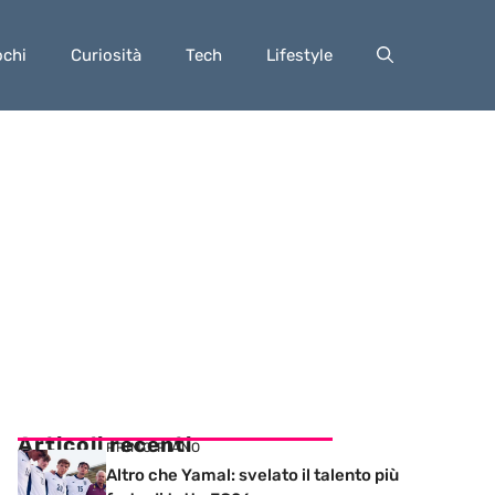
ochi
Curiosità
Tech
Lifestyle
Articoli recenti
PRIMO PIANO
Altro che Yamal: svelato il talento più