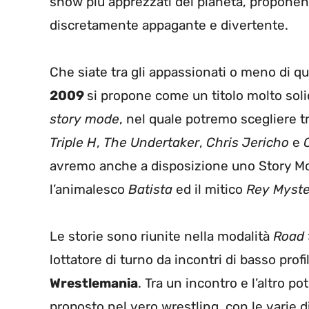
show più apprezzati del pianeta, propone
discretamente appagante e divertente.
Che siate tra gli appassionati o meno di q
2009
si propone come un titolo molto solid
story mode
, nel quale potremo scegliere tra
Triple H
,
The Undertaker
,
Chris Jericho
e
C
avremo anche a disposizione uno Story M
l’animalesco
Batista
ed il mitico
Rey Myste
Le storie sono riunite nella modalità
Road 
lottatore di turno da incontri di basso profi
Wrestlemania
. Tra un incontro e l’altro p
proposto nel vero wrestling, con le varie di