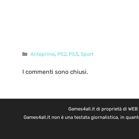
Categorie
Anteprime
,
PS2
,
PS3
,
Sport
I commenti sono chiusi.
Games4all.it di proprietà di WEB
Games4all.it non è una testata giornalistica, in quan