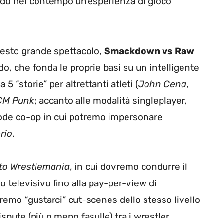
ndo nel contempo un’esperienza di gioco
uesto grande spettacolo,
Smackdown vs Raw
o, che fonda le proprie basi su un intelligente
 5 “storie” per altrettanti atleti (
John Cena
,
M Punk
; accanto alle modalità singleplayer,
ode co-op in cui potremo impersonare
rio
.
to Wrestlemania
, in cui dovremo condurre il
lo televisivo fino alla pay-per-view di
otremo “gustarci” cut-scenes dello stesso livello
spute (più o meno fasulle) tra i wrestler.