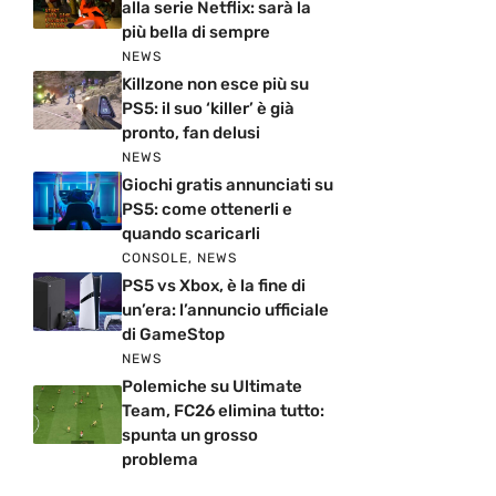
alla serie Netflix: sarà la
più bella di sempre
NEWS
Killzone non esce più su
PS5: il suo ‘killer’ è già
pronto, fan delusi
NEWS
Giochi gratis annunciati su
PS5: come ottenerli e
quando scaricarli
CONSOLE
,
NEWS
PS5 vs Xbox, è la fine di
un’era: l’annuncio ufficiale
di GameStop
NEWS
Polemiche su Ultimate
Team, FC26 elimina tutto:
spunta un grosso
problema