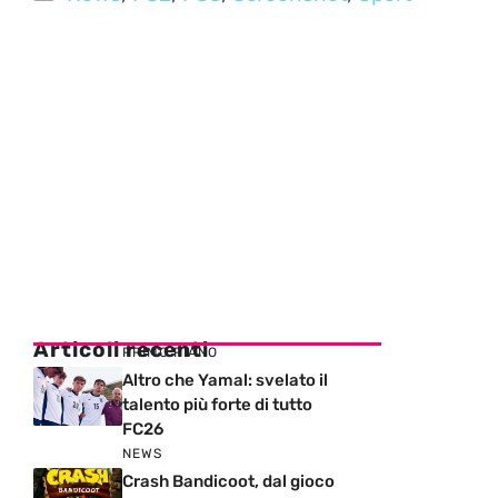
Articoli recenti
PRIMO PIANO
Altro che Yamal: svelato il
talento più forte di tutto
FC26
NEWS
Crash Bandicoot, dal gioco