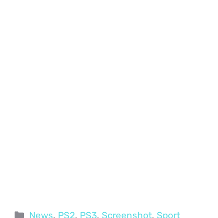
Categorie
News
,
PS2
,
PS3
,
Screenshot
,
Sport