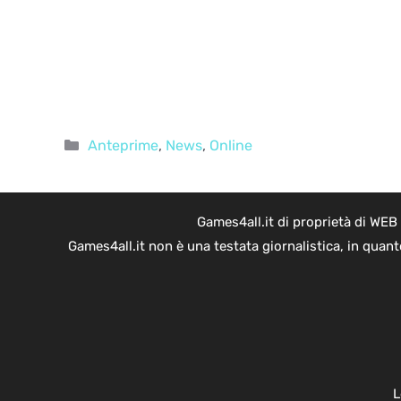
Categorie
Anteprime
,
News
,
Online
Games4all.it di proprietà di WEB
Games4all.it non è una testata giornalistica, in quan
L