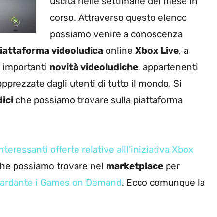
uscita nelle settimane del mese in
corso. Attraverso questo elenco
possiamo venire a conoscenza
iattaforma videoludica
online
Xbox Live
, a
i importanti
novità videoludiche
, appartenenti
prezzate dagli utenti di tutto il mondo. Si
ici
che possiamo trovare sulla piattaforma
interessanti offerte relative alll’iniziativa Xbox
he possiamo trovare nel
marketplace
per
guardante i Games on Demand
. Ecco comunque la