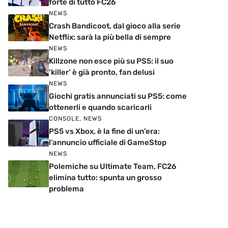
forte di tutto FC26
NEWS
Crash Bandicoot, dal gioco alla serie
Netflix: sarà la più bella di sempre
NEWS
Killzone non esce più su PS5: il suo
‘killer’ è già pronto, fan delusi
NEWS
Giochi gratis annunciati su PS5: come
ottenerli e quando scaricarli
CONSOLE
,
NEWS
PS5 vs Xbox, è la fine di un’era:
l’annuncio ufficiale di GameStop
NEWS
Polemiche su Ultimate Team, FC26
elimina tutto: spunta un grosso
problema