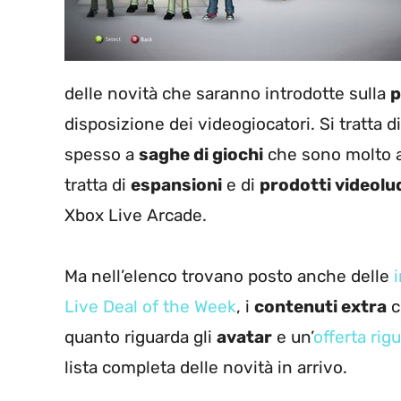
delle novità che saranno introdotte sulla
p
disposizione dei videogiocatori. Si tratta d
spesso a
saghe di giochi
che sono molto ap
tratta di
espansioni
e di
prodotti videolud
Xbox Live Arcade.
Ma nell’elenco trovano posto anche delle
Live Deal of the Week
, i
contenuti extra
c
quanto riguarda gli
avatar
e un’
offerta ri
lista completa delle novità in arrivo.