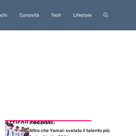
ochi
Curiosità
Tech
Lifestyle
Articoli recenti
PRIMO PIANO
Altro che Yamal: svelato il talento più