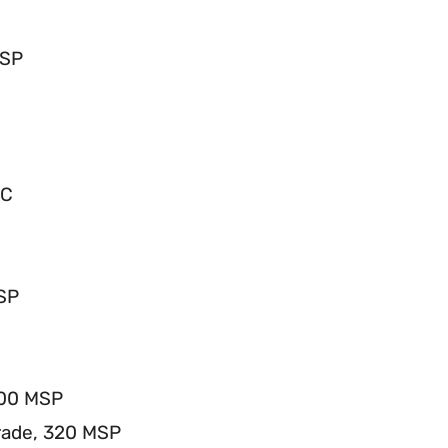
MSP
LC
SP
400 MSP
rade, 320 MSP