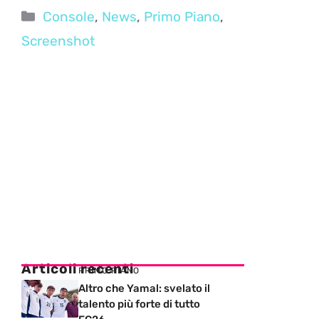
Categorie
Console
,
News
,
Primo Piano
,
Screenshot
Articoli recenti
PRIMO PIANO
Altro che Yamal: svelato il
talento più forte di tutto