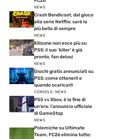
FC26
NEWS
Crash Bandicoot, dal gioco
alla serie Netflix: sarà la
più bella di sempre
NEWS
Killzone non esce più su
PS5: il suo ‘killer’ è già
pronto, fan delusi
NEWS
Giochi gratis annunciati su
PS5: come ottenerli e
quando scaricarli
CONSOLE
,
NEWS
PS5 vs Xbox, è la fine di
un’era: l’annuncio ufficiale
di GameStop
NEWS
Polemiche su Ultimate
Team, FC26 elimina tutto: