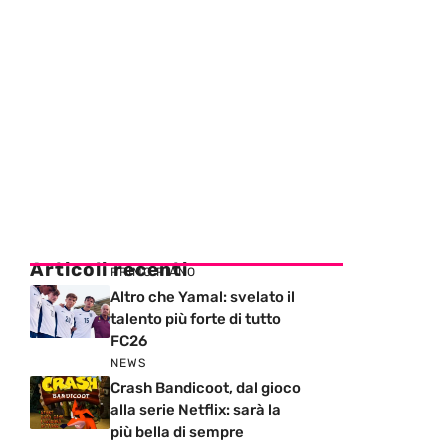
Articoli recenti
PRIMO PIANO
Altro che Yamal: svelato il
talento più forte di tutto
FC26
NEWS
Crash Bandicoot, dal gioco
alla serie Netflix: sarà la
più bella di sempre