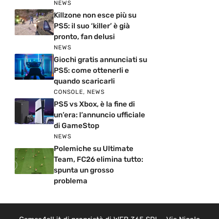
NEWS
Killzone non esce più su
PS5: il suo ‘killer’ è già
pronto, fan delusi
NEWS
Giochi gratis annunciati su
PS5: come ottenerli e
quando scaricarli
CONSOLE
,
NEWS
PS5 vs Xbox, è la fine di
un’era: l’annuncio ufficiale
di GameStop
NEWS
Polemiche su Ultimate
Team, FC26 elimina tutto:
spunta un grosso
problema