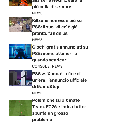
alla serie Netflix: sarà la
più bella di sempre
NEWS
Killzone non esce più su
PS5: il suo ‘killer’ è già
pronto, fan delusi
NEWS
Giochi gratis annunciati su
PS5: come ottenerli e
quando scaricarli
CONSOLE
,
NEWS
PS5 vs Xbox, è la fine di
un’era: l’annuncio ufficiale
di GameStop
NEWS
Polemiche su Ultimate
Team, FC26 elimina tutto:
spunta un grosso
problema