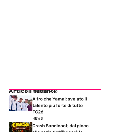
Articoli recenti
PRIMO PIANO
Altro che Yamal: svelato il
talento più forte di tutto
FC26
NEWS
Crash Bandicoot, dal gioco