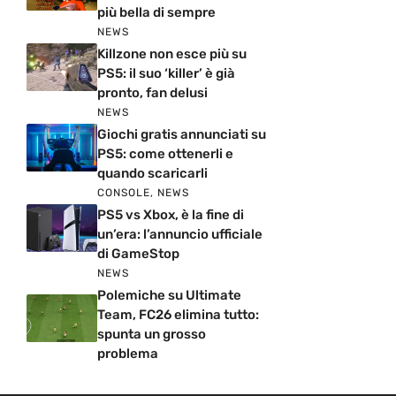
più bella di sempre
NEWS
Killzone non esce più su
PS5: il suo ‘killer’ è già
pronto, fan delusi
NEWS
Giochi gratis annunciati su
PS5: come ottenerli e
quando scaricarli
CONSOLE
,
NEWS
PS5 vs Xbox, è la fine di
un’era: l’annuncio ufficiale
di GameStop
NEWS
Polemiche su Ultimate
Team, FC26 elimina tutto:
spunta un grosso
problema