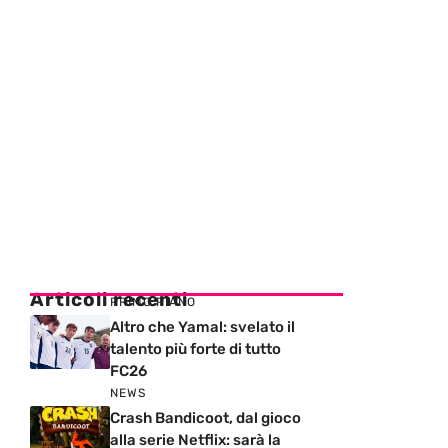
Articoli recenti
PRIMO PIANO
Altro che Yamal: svelato il
talento più forte di tutto
FC26
NEWS
Crash Bandicoot, dal gioco
alla serie Netflix: sarà la