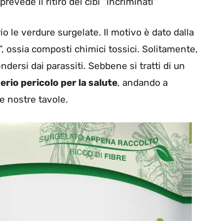
revede il ritiro dei cibi “incriminati”
io le verdure surgelate. Il motivo è dato dalla
”, ossia composti chimici tossici. Solitamente,
dersi dai parassiti. Sebbene si tratti di un
rio pericolo per la salute
, andando a
e nostre tavole.