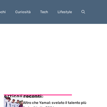
ochi
Curiosità
Tech
Lifestyle
Articoli recenti
PRIMO PIANO
Altro che Yamal: svelato il talento più