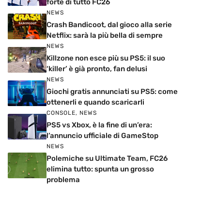
forte di tutto FC26
NEWS
Crash Bandicoot, dal gioco alla serie
Netflix: sarà la più bella di sempre
NEWS
Killzone non esce più su PS5: il suo
‘killer’ è già pronto, fan delusi
NEWS
Giochi gratis annunciati su PS5: come
ottenerli e quando scaricarli
CONSOLE
,
NEWS
PS5 vs Xbox, è la fine di un’era:
l’annuncio ufficiale di GameStop
NEWS
Polemiche su Ultimate Team, FC26
elimina tutto: spunta un grosso
problema