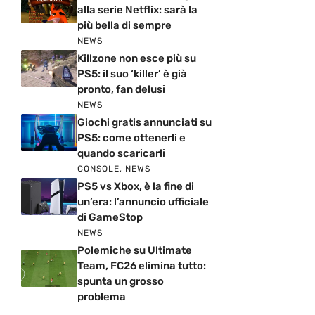
alla serie Netflix: sarà la
più bella di sempre
NEWS
Killzone non esce più su
PS5: il suo ‘killer’ è già
pronto, fan delusi
NEWS
Giochi gratis annunciati su
PS5: come ottenerli e
quando scaricarli
CONSOLE
,
NEWS
PS5 vs Xbox, è la fine di
un’era: l’annuncio ufficiale
di GameStop
NEWS
Polemiche su Ultimate
Team, FC26 elimina tutto:
spunta un grosso
problema