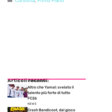
Curiosità
,
Primo Piano
Articoli recenti
PRIMO PIANO
Altro che Yamal: svelato il
talento più forte di tutto
FC26
NEWS
Crash Bandicoot, dal gioco