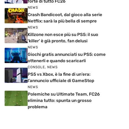
forte di tutto FC26
NEWS
Crash Bandicoot, dal gioco alla serie
Netflix: sarà la più bella di sempre
NEWS
Killzone non esce più su PS5: il suo
‘killer’ è già pronto, fan delusi
NEWS
Giochi gratis annunciati su PS5: come
ottenerli e quando scaricarli
CONSOLE
,
NEWS
PS5 vs Xbox, è la fine di un’era:
l’annuncio ufficiale di GameStop
NEWS
Polemiche su Ultimate Team, FC26
elimina tutto: spunta un grosso
problema