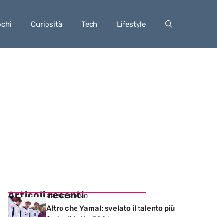
ochi
Curiosità
Tech
Lifestyle
Articoli recenti
PRIMO PIANO
Altro che Yamal: svelato il talento più