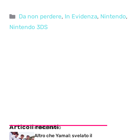
Categorie
Da non perdere
,
In Evidenza
,
Nintendo
,
Nintendo 3DS
Articoli recenti
PRIMO PIANO
Altro che Yamal: svelato il