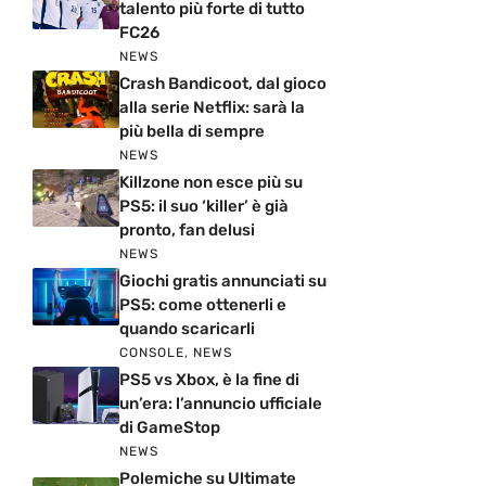
talento più forte di tutto
FC26
NEWS
Crash Bandicoot, dal gioco
alla serie Netflix: sarà la
più bella di sempre
NEWS
Killzone non esce più su
PS5: il suo ‘killer’ è già
pronto, fan delusi
NEWS
Giochi gratis annunciati su
PS5: come ottenerli e
quando scaricarli
CONSOLE
,
NEWS
PS5 vs Xbox, è la fine di
un’era: l’annuncio ufficiale
di GameStop
NEWS
Polemiche su Ultimate