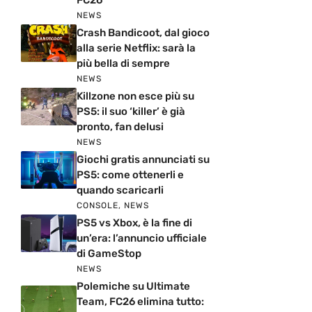
FC26
NEWS
Crash Bandicoot, dal gioco
alla serie Netflix: sarà la
più bella di sempre
NEWS
Killzone non esce più su
PS5: il suo ‘killer’ è già
pronto, fan delusi
NEWS
Giochi gratis annunciati su
PS5: come ottenerli e
quando scaricarli
CONSOLE
,
NEWS
PS5 vs Xbox, è la fine di
un’era: l’annuncio ufficiale
di GameStop
NEWS
Polemiche su Ultimate
Team, FC26 elimina tutto: