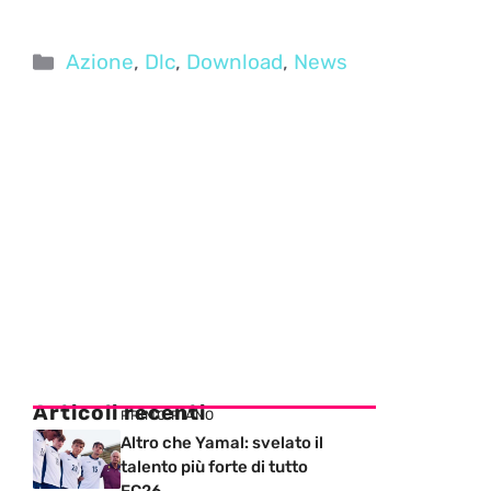
Categorie
Azione
,
Dlc
,
Download
,
News
Articoli recenti
PRIMO PIANO
Altro che Yamal: svelato il
talento più forte di tutto