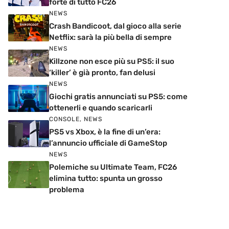
forte di tutto FC26
NEWS
Crash Bandicoot, dal gioco alla serie
Netflix: sarà la più bella di sempre
NEWS
Killzone non esce più su PS5: il suo
‘killer’ è già pronto, fan delusi
NEWS
Giochi gratis annunciati su PS5: come
ottenerli e quando scaricarli
CONSOLE
,
NEWS
PS5 vs Xbox, è la fine di un’era:
l’annuncio ufficiale di GameStop
NEWS
Polemiche su Ultimate Team, FC26
elimina tutto: spunta un grosso
problema