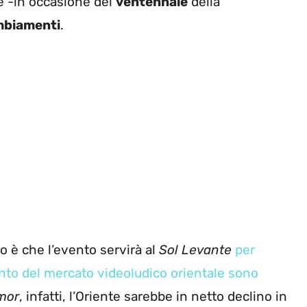
che -in occasione del
ventennale
della
biamenti
.
o è che l’evento servirà al
Sol Levante
per
onto del mercato videoludico orientale sono
mor
, infatti, l’Oriente sarebbe in netto declino in