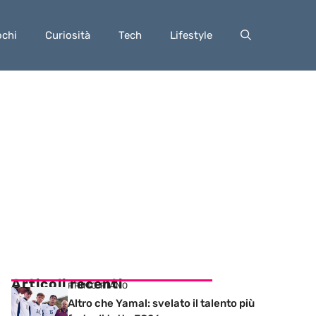
ochi
Curiosità
Tech
Lifestyle
Articoli recenti
PRIMO PIANO
Altro che Yamal: svelato il talento più