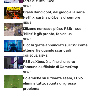
forte di tutto FC26
NEWS
Crash Bandicoot, dal gioco alla serie
Netflix: sarà la più bella di sempre
NEWS
Killzone non esce più su PS5: il suo
‘killer’ è già pronto, fan delusi
NEWS
Giochi gratis annunciati su PS5: come
ottenerli e quando scaricarli
CONSOLE
,
NEWS
PS5 vs Xbox, è la fine di un’era:
l’annuncio ufficiale di GameStop
NEWS
Polemiche su Ultimate Team, FC26
elimina tutto: spunta un grosso
problema