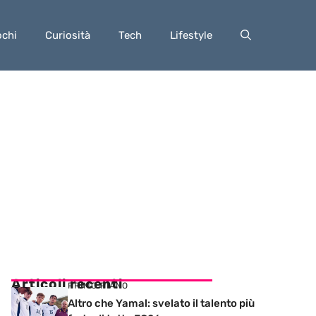
ochi
Curiosità
Tech
Lifestyle
Articoli recenti
PRIMO PIANO
Altro che Yamal: svelato il talento più