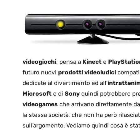
videogiochi
, pensa a
Kinect
e
PlayStati
futuro nuovi
prodotti videoludici
compatib
dedicate al divertimento ed all’
intratteni
Microsoft
e di
Sony
quindi potrebbero pres
videogames
che arrivano direttamente da
la stessa società, che non ha però rilasci
sull’argomento. Vediamo quindi cosa è stato