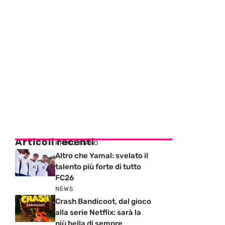
Articoli recenti
PRIMO PIANO
Altro che Yamal: svelato il
talento più forte di tutto
FC26
NEWS
Crash Bandicoot, dal gioco
alla serie Netflix: sarà la
più bella di sempre