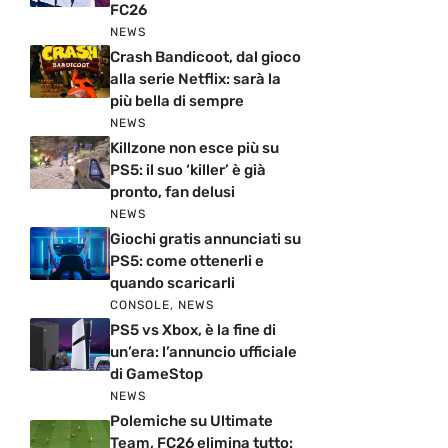
FC26
NEWS
Crash Bandicoot, dal gioco
alla serie Netflix: sarà la
più bella di sempre
NEWS
Killzone non esce più su
PS5: il suo ‘killer’ è già
pronto, fan delusi
NEWS
Giochi gratis annunciati su
PS5: come ottenerli e
quando scaricarli
CONSOLE
,
NEWS
PS5 vs Xbox, è la fine di
un’era: l’annuncio ufficiale
di GameStop
NEWS
Polemiche su Ultimate
Team, FC26 elimina tutto: