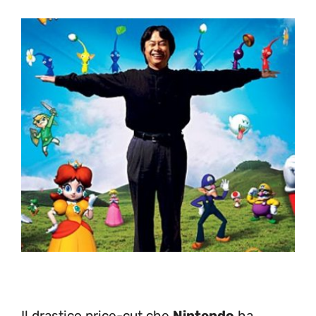
Il drastico price-cut che
Nintendo
ha