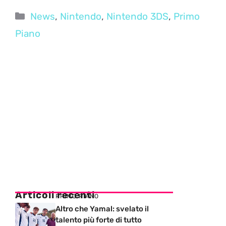
Categorie
News
,
Nintendo
,
Nintendo 3DS
,
Primo
Piano
Articoli recenti
PRIMO PIANO
Altro che Yamal: svelato il
talento più forte di tutto