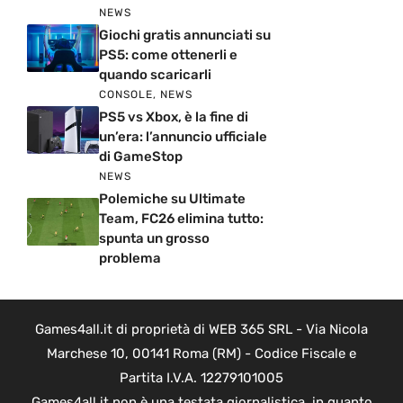
NEWS
Giochi gratis annunciati su
PS5: come ottenerli e
quando scaricarli
CONSOLE
,
NEWS
PS5 vs Xbox, è la fine di
un’era: l’annuncio ufficiale
di GameStop
NEWS
Polemiche su Ultimate
Team, FC26 elimina tutto:
spunta un grosso
problema
Games4all.it di proprietà di WEB 365 SRL - Via Nicola
Marchese 10, 00141 Roma (RM) - Codice Fiscale e
Partita I.V.A. 12279101005
Games4all.it non è una testata giornalistica, in quanto