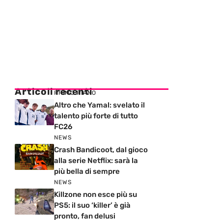
Articoli recenti
PRIMO PIANO
Altro che Yamal: svelato il
talento più forte di tutto
FC26
NEWS
Crash Bandicoot, dal gioco
alla serie Netflix: sarà la
più bella di sempre
NEWS
Killzone non esce più su
PS5: il suo ‘killer’ è già
pronto, fan delusi